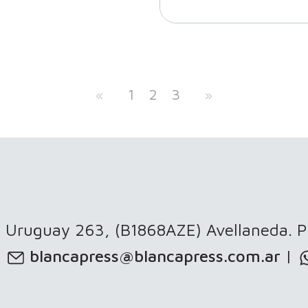
«
1
2
3
»
Uruguay 263, (B1868AZE) Avellaneda. Pr
blancapress@blancapress.com.ar
|