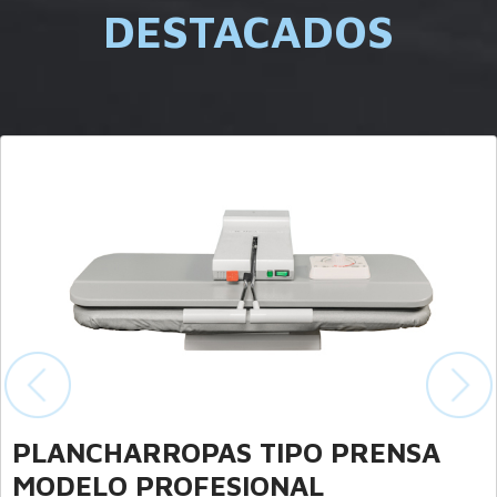
DESTACADOS
Previous
Nex
Plancha Vertical BP 500
Un nuevo concepto de planchado.